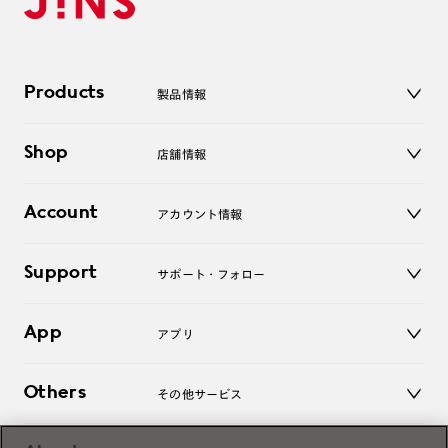
Products
製品情報
メガネ
Shop
店舗情報
サングラス
レンズ
店舗
コンタクトレンズ
Account
アカウント情報
オンラインショップ
老眼鏡
キッズ
マイページ／ログイン
Support
アクセサリー
サポート・フォロー
ログアウト
LINE公式アカウント
お知らせ
App
アプリ
よくあるご質問
ご利用ガイド
JINSアプリ
お問い合わせ
Others
その他サービス
3D WEB試着