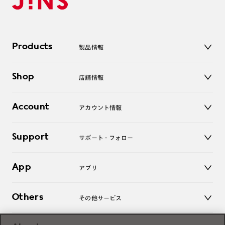
Products
製品情報
メガネ
Shop
店舗情報
サングラス
レンズ
店舗
コンタクトレンズ
Account
アカウント情報
オンラインショップ
老眼鏡
キッズ
マイページ／ログイン
Support
アクセサリー
サポート・フォロー
ログアウト
LINE公式アカウント
お知らせ
App
アプリ
よくあるご質問
ご利用ガイド
JINSアプリ
お問い合わせ
Others
その他サービス
3D WEB試着