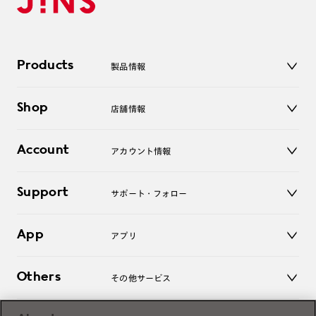
Products
製品情報
メガネ
Shop
店舗情報
サングラス
レンズ
店舗
コンタクトレンズ
Account
アカウント情報
オンラインショップ
老眼鏡
キッズ
マイページ／ログイン
Support
アクセサリー
サポート・フォロー
ログアウト
LINE公式アカウント
お知らせ
App
アプリ
よくあるご質問
ご利用ガイド
JINSアプリ
お問い合わせ
Others
その他サービス
3D WEB試着