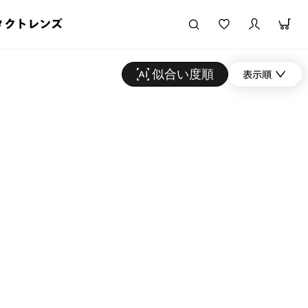
タクトレンズ
似合い度順
表示順