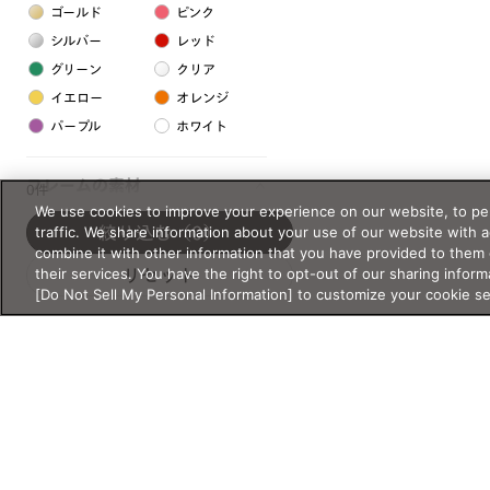
ゴールド
ピンク
シルバー
レッド
グリーン
クリア
イエロー
オレンジ
パープル
ホワイト
フレームの素材
0件
We use cookies to improve your experience on our website, to per
プラスチック系
traffic. We share information about your use of our website with 
絞り込む
（0）
combine it with other information that you have provided to them 
樹脂
their services. You have the right to opt-out of our sharing inform
リセット
[Do Not Sell My Personal Information] to customize your cookie s
アセテート
サスティナブル素材
セルロイド
金属系