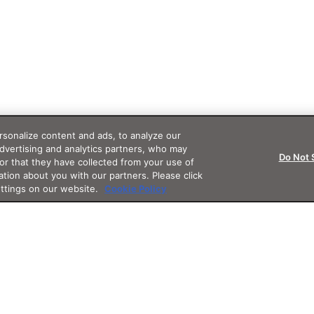
sonalize content and ads, to analyze our
advertising and analytics partners, who may
Do Not 
or that they have collected from your use of
ation about you with our partners. Please click
ettings on our website.
Cookie Policy