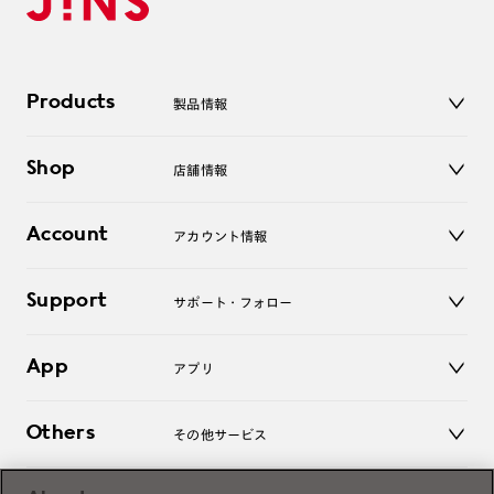
Products
製品情報
メガネ
Shop
店舗情報
サングラス
レンズ
店舗
コンタクトレンズ
Account
アカウント情報
オンラインショップ
老眼鏡
キッズ
マイページ／ログイン
Support
アクセサリー
サポート・フォロー
ログアウト
LINE公式アカウント
お知らせ
App
アプリ
よくあるご質問
ご利用ガイド
JINSアプリ
お問い合わせ
Others
その他サービス
3D WEB試着