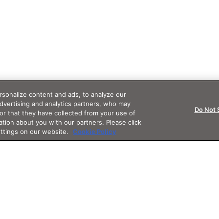
sonalize content and ads, to analyze our
advertising and analytics partners, who may
Do Not 
or that they have collected from your use of
ation about you with our partners. Please click
ettings on our website.
Cookie Policy