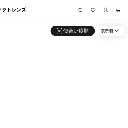
タクトレンズ
似合い度順
表示順