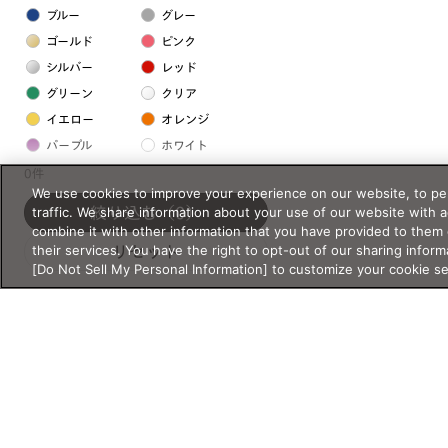
ブルー
グレー
ゴールド
ピンク
シルバー
レッド
グリーン
クリア
イエロー
オレンジ
パープル
ホワイト
0件
We use cookies to improve your experience on our website, to per
フレームの素材
traffic. We share information about your use of our website with 
絞り込む
（0）
combine it with other information that you have provided to them 
プラスチック系
their services. You have the right to opt-out of our sharing inform
リセット
[Do Not Sell My Personal Information] to customize your cookie s
樹脂
アセテート
サスティナブル素材
セルロイド