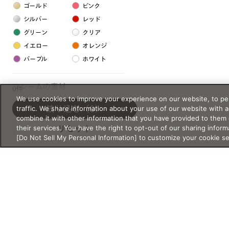
ゴールド
ピンク
シルバー
レッド
グリーン
クリア
イエロー
オレンジ
パープル
ホワイト
フレームの素材
0件
We use cookies to improve your experience on our website, to per
プラスチック系
traffic. We share information about your use of our website with 
絞り込む
（0）
combine it with other information that you have provided to them 
樹脂
their services. You have the right to opt-out of our sharing inform
リセット
[Do Not Sell My Personal Information] to customize your cookie s
アセテート
サスティナブル素材
セルロイド
金属系