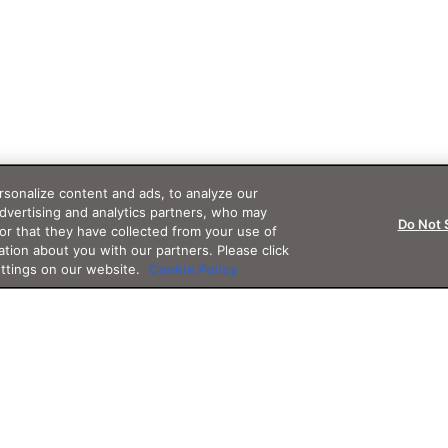
sonalize content and ads, to analyze our
advertising and analytics partners, who may
Do Not 
or that they have collected from your use of
ation about you with our partners. Please click
ettings on our website.
Cookie Policy