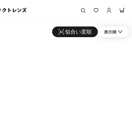
タクトレンズ
似合い度順
表示順