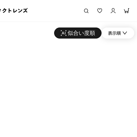
タクトレンズ
似合い度順
表示順