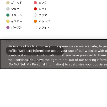
ゴールド
ピンク
シルバー
レッド
グリーン
クリア
イエロー
オレンジ
パープル
ホワイト
フレームの素材
0件
We use cookies to improve your experience on our website, to per
プラスチック系
traffic. We share information about your use of our website with 
絞り込む
（0）
combine it with other information that you have provided to them 
樹脂
their services. You have the right to opt-out of our sharing inform
リセット
[Do Not Sell My Personal Information] to customize your cookie s
アセテート
サスティナブル素材
セルロイド
金属系