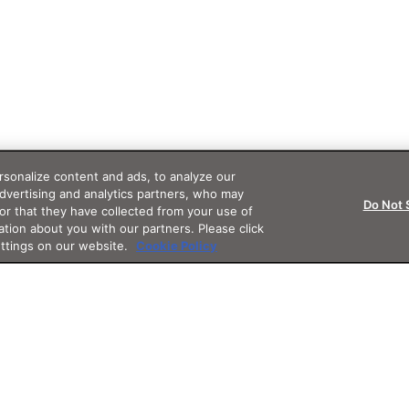
sonalize content and ads, to analyze our
advertising and analytics partners, who may
Do Not 
or that they have collected from your use of
ation about you with our partners. Please click
ettings on our website.
Cookie Policy