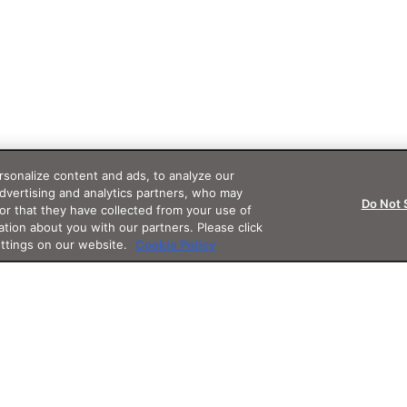
sonalize content and ads, to analyze our
advertising and analytics partners, who may
Do Not 
or that they have collected from your use of
ation about you with our partners. Please click
ettings on our website.
Cookie Policy