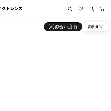
タクトレンズ
似合い度順
表示順