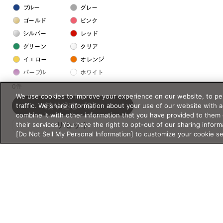
ブルー
グレー
ゴールド
ピンク
シルバー
レッド
グリーン
クリア
イエロー
オレンジ
パープル
ホワイト
0件
We use cookies to improve your experience on our website, to per
フレームの素材
traffic. We share information about your use of our website with 
絞り込む
（0）
combine it with other information that you have provided to them 
プラスチック系
their services. You have the right to opt-out of our sharing inform
リセット
[Do Not Sell My Personal Information] to customize your cookie s
樹脂
アセテート
サスティナブル素材
セルロイド