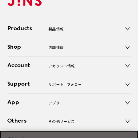
Products
製品情報
メガネ
Shop
店舗情報
サングラス
レンズ
店舗
コンタクトレンズ
Account
アカウント情報
オンラインショップ
老眼鏡
キッズ
マイページ／ログイン
Support
アクセサリー
サポート・フォロー
ログアウト
LINE公式アカウント
お知らせ
App
アプリ
よくあるご質問
ご利用ガイド
JINSアプリ
お問い合わせ
Others
その他サービス
3D WEB試着