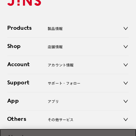
Products
製品情報
メガネ
Shop
店舗情報
サングラス
レンズ
店舗
コンタクトレンズ
Account
アカウント情報
オンラインショップ
老眼鏡
キッズ
マイページ／ログイン
Support
アクセサリー
サポート・フォロー
ログアウト
LINE公式アカウント
お知らせ
App
アプリ
よくあるご質問
ご利用ガイド
JINSアプリ
お問い合わせ
Others
その他サービス
3D WEB試着