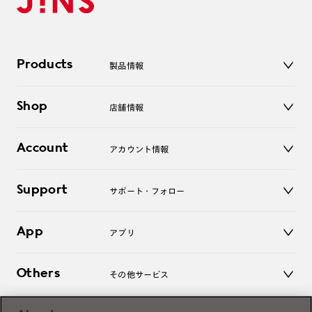
Products
製品情報
メガネ
Shop
店舗情報
サングラス
レンズ
店舗
コンタクトレンズ
Account
アカウント情報
オンラインショップ
老眼鏡
キッズ
マイページ／ログイン
Support
アクセサリー
サポート・フォロー
ログアウト
LINE公式アカウント
お知らせ
App
アプリ
よくあるご質問
ご利用ガイド
JINSアプリ
お問い合わせ
Others
その他サービス
3D WEB試着