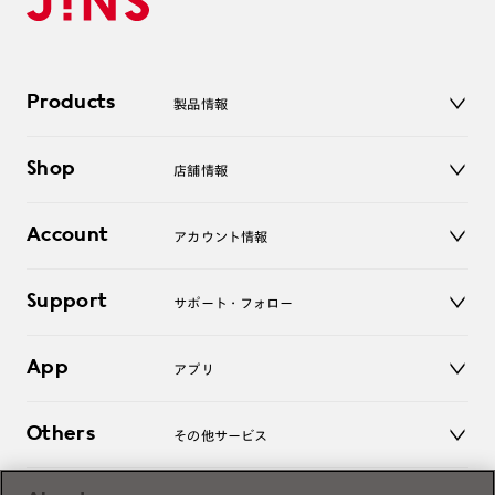
Products
製品情報
メガネ
Shop
店舗情報
サングラス
レンズ
店舗
コンタクトレンズ
Account
アカウント情報
オンラインショップ
老眼鏡
キッズ
マイページ／ログイン
Support
アクセサリー
サポート・フォロー
ログアウト
LINE公式アカウント
お知らせ
App
アプリ
よくあるご質問
ご利用ガイド
JINSアプリ
お問い合わせ
Others
その他サービス
3D WEB試着