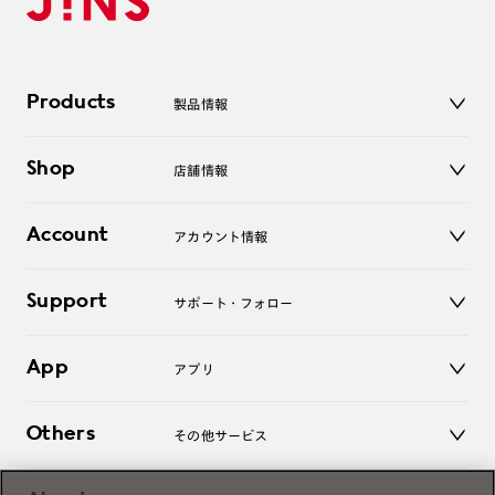
Products
製品情報
メガネ
Shop
店舗情報
サングラス
レンズ
店舗
コンタクトレンズ
Account
アカウント情報
オンラインショップ
老眼鏡
キッズ
マイページ／ログイン
Support
アクセサリー
サポート・フォロー
ログアウト
LINE公式アカウント
お知らせ
App
アプリ
よくあるご質問
ご利用ガイド
JINSアプリ
お問い合わせ
Others
その他サービス
3D WEB試着