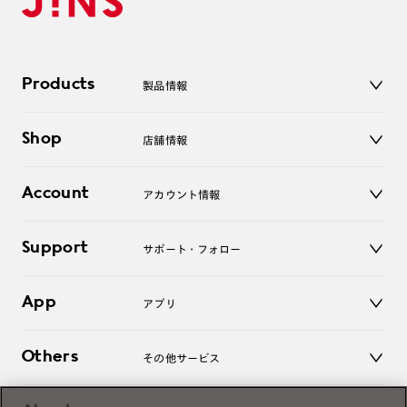
Products
製品情報
メガネ
Shop
店舗情報
サングラス
レンズ
店舗
コンタクトレンズ
Account
アカウント情報
オンラインショップ
老眼鏡
キッズ
マイページ／ログイン
Support
アクセサリー
サポート・フォロー
ログアウト
LINE公式アカウント
お知らせ
App
アプリ
よくあるご質問
ご利用ガイド
JINSアプリ
お問い合わせ
Others
その他サービス
3D WEB試着