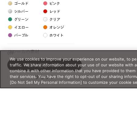
ゴールド
ピンク
シルバー
レッド
グリーン
クリア
イエロー
オレンジ
パープル
ホワイト
フレームの素材
0件
We use cookies to improve your experience on our website, to per
プラスチック系
traffic. We share information about your use of our website with 
絞り込む
（0）
combine it with other information that you have provided to them 
樹脂
their services. You have the right to opt-out of our sharing inform
リセット
[Do Not Sell My Personal Information] to customize your cookie s
アセテート
サスティナブル素材
セルロイド
金属系