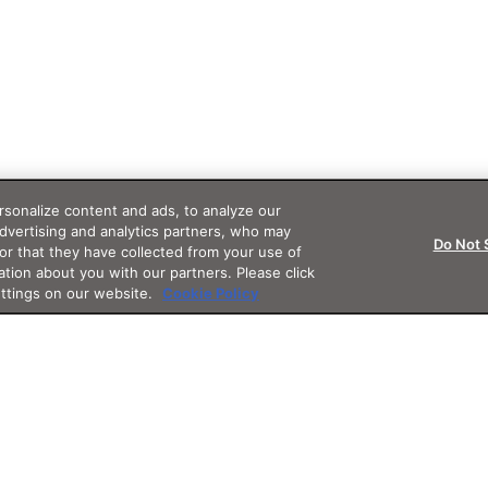
sonalize content and ads, to analyze our
advertising and analytics partners, who may
Do Not 
or that they have collected from your use of
ation about you with our partners. Please click
ettings on our website.
Cookie Policy