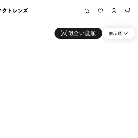
タクトレンズ
似合い度順
表示順