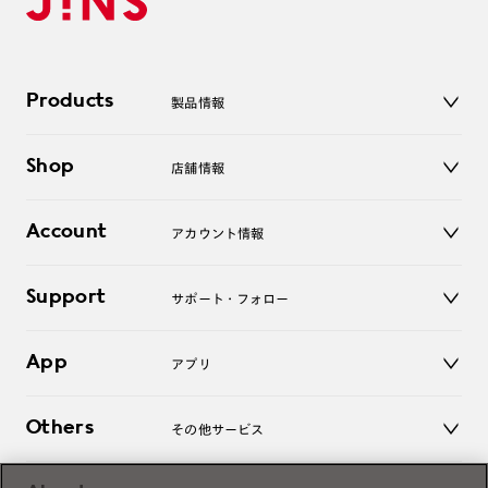
Products
製品情報
メガネ
Shop
店舗情報
サングラス
レンズ
店舗
コンタクトレンズ
Account
アカウント情報
オンラインショップ
老眼鏡
キッズ
マイページ／ログイン
Support
アクセサリー
サポート・フォロー
ログアウト
LINE公式アカウント
お知らせ
App
アプリ
よくあるご質問
ご利用ガイド
JINSアプリ
お問い合わせ
Others
その他サービス
3D WEB試着