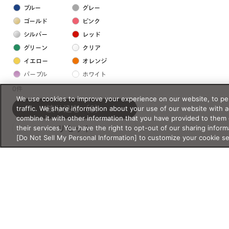
ブルー
グレー
ゴールド
ピンク
シルバー
レッド
グリーン
クリア
イエロー
オレンジ
パープル
ホワイト
0件
We use cookies to improve your experience on our website, to per
フレームの素材
traffic. We share information about your use of our website with 
絞り込む
（0）
combine it with other information that you have provided to them 
プラスチック系
their services. You have the right to opt-out of our sharing inform
リセット
[Do Not Sell My Personal Information] to customize your cookie s
樹脂
アセテート
サスティナブル素材
セルロイド