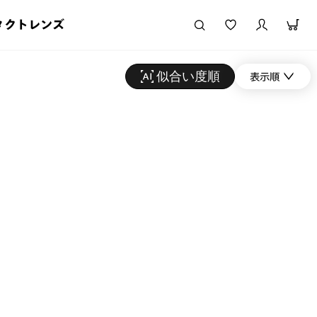
タクトレンズ
似合い度順
表示順