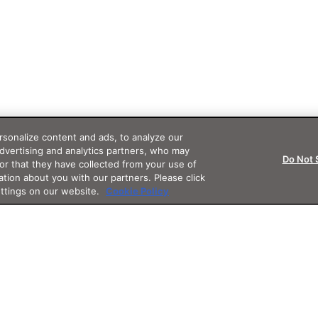
sonalize content and ads, to analyze our
advertising and analytics partners, who may
Do Not 
or that they have collected from your use of
ation about you with our partners. Please click
ettings on our website.
Cookie Policy