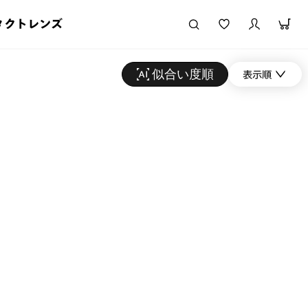
タクトレンズ
似合い度順
表示順