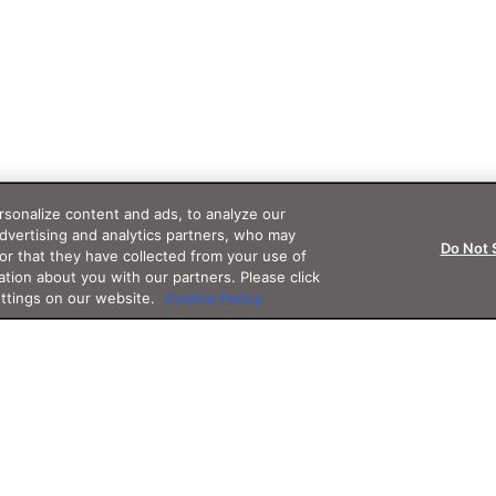
sonalize content and ads, to analyze our
advertising and analytics partners, who may
Do Not 
or that they have collected from your use of
ation about you with our partners. Please click
ettings on our website.
Cookie Policy