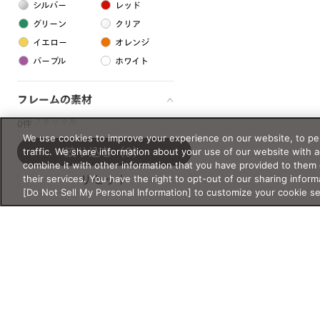
シルバー
レッド
グリーン
クリア
イエロー
オレンジ
パープル
ホワイト
フレームの素材
プラスチック系
0件
We use cookies to improve your experience on our website, to per
樹脂
traffic. We share information about your use of our website with 
絞り込む
（0）
combine it with other information that you have provided to them 
their services. You have the right to opt-out of our sharing inform
リセット
アセテート
[Do Not Sell My Personal Information] to customize your cookie s
サスティナブル素材
セルロイド
金属系
メタル