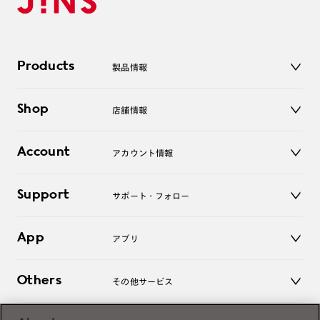
Products
製品情報
メガネ
Shop
店舗情報
サングラス
レンズ
店舗
コンタクトレンズ
Account
アカウント情報
オンラインショップ
老眼鏡
キッズ
マイページ／ログイン
Support
アクセサリー
サポート・フォロー
ログアウト
LINE公式アカウント
お知らせ
App
アプリ
よくあるご質問
ご利用ガイド
JINSアプリ
お問い合わせ
Others
その他サービス
3D WEB試着