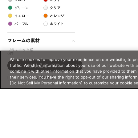
グリーン
クリア
イエロー
オレンジ
パープル
ホワイト
フレームの素材
プラスチック系
0件
We use cookies to improve your experience on our website, to per
樹脂
traffic. We share information about your use of our website with 
絞り込む
（0）
combine it with other information that you have provided to them 
their services. You have the right to opt-out of our sharing inform
アセテート
リセット
[Do Not Sell My Personal Information] to customize your cookie s
サスティナブル素材
セルロイド
金属系
メタル