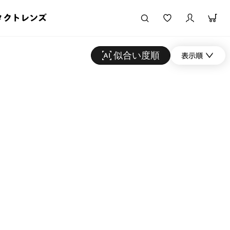
タクトレンズ
似合い度順
表示順