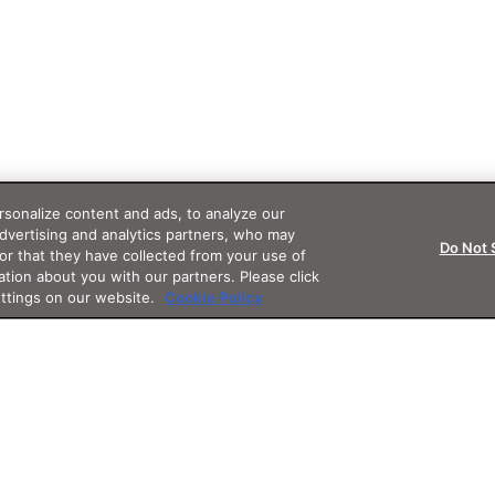
sonalize content and ads, to analyze our
advertising and analytics partners, who may
Do Not 
or that they have collected from your use of
ation about you with our partners. Please click
ettings on our website.
Cookie Policy