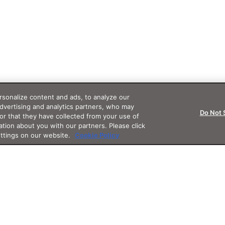
sonalize content and ads, to analyze our
advertising and analytics partners, who may
Do Not 
or that they have collected from your use of
ation about you with our partners. Please click
ettings on our website.
Cookie Policy