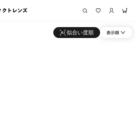
タクトレンズ
似合い度順
表示順