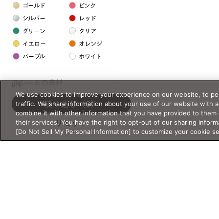
ゴールド
ピンク
シルバー
レッド
グリーン
クリア
イエロー
オレンジ
パープル
ホワイト
フレームの素材
0件
We use cookies to improve your experience on our website, to per
プラスチック系
traffic. We share information about your use of our website with 
絞り込む
（0）
combine it with other information that you have provided to them 
樹脂
their services. You have the right to opt-out of our sharing inform
リセット
[Do Not Sell My Personal Information] to customize your cookie s
アセテート
サスティナブル素材
セルロイド
金属系