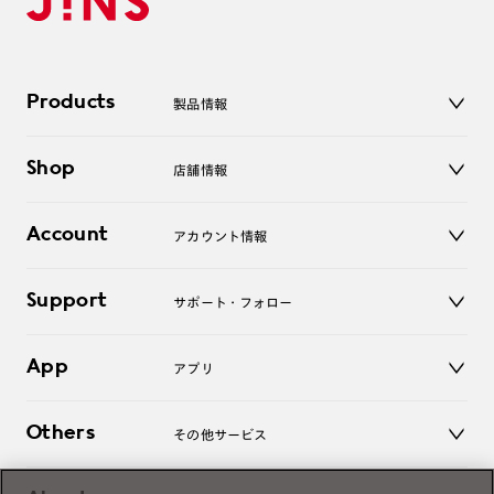
Products
製品情報
メガネ
Shop
店舗情報
サングラス
レンズ
店舗
コンタクトレンズ
Account
アカウント情報
オンラインショップ
老眼鏡
キッズ
マイページ／ログイン
Support
アクセサリー
サポート・フォロー
ログアウト
LINE公式アカウント
お知らせ
App
アプリ
よくあるご質問
ご利用ガイド
JINSアプリ
お問い合わせ
Others
その他サービス
3D WEB試着