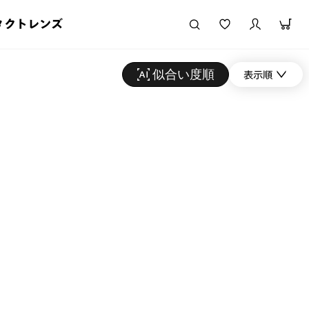
タクトレンズ
似合い度順
表示順