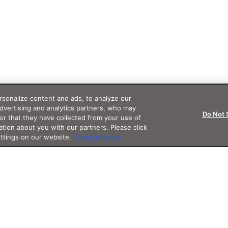
sonalize content and ads, to analyze our
advertising and analytics partners, who may
Do Not 
or that they have collected from your use of
ation about you with our partners. Please click
ettings on our website.
Cookie Policy