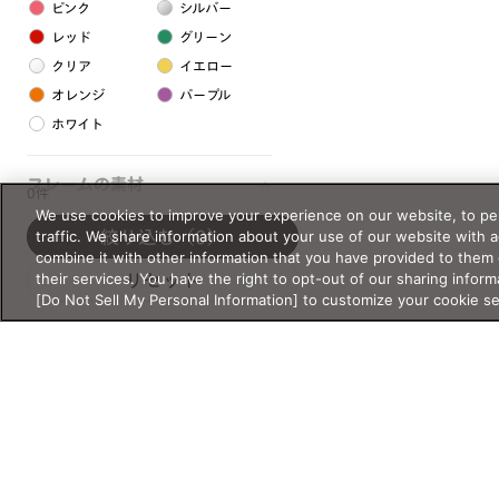
ピンク
シルバー
レッド
グリーン
クリア
イエロー
オレンジ
パープル
ホワイト
フレームの素材
0件
We use cookies to improve your experience on our website, to per
プラスチック系
traffic. We share information about your use of our website with 
絞り込む
（0）
combine it with other information that you have provided to them 
樹脂
their services. You have the right to opt-out of our sharing inform
リセット
[Do Not Sell My Personal Information] to customize your cookie s
アセテート
サスティナブル素材
セルロイド
金属系