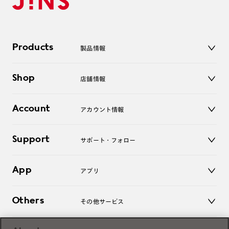
Products
製品情報
メガネ
Shop
店舗情報
サングラス
レンズ
店舗
コンタクトレンズ
Account
アカウント情報
オンラインショップ
老眼鏡
キッズ
マイページ／ログイン
Support
アクセサリー
サポート・フォロー
ログアウト
LINE公式アカウント
お知らせ
App
アプリ
よくあるご質問
ご利用ガイド
JINSアプリ
お問い合わせ
Others
その他サービス
3D WEB試着