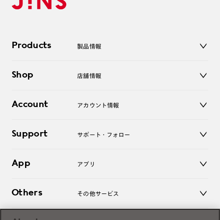
Products
製品情報
メガネ
Shop
店舗情報
サングラス
レンズ
店舗
コンタクトレンズ
Account
アカウント情報
オンラインショップ
老眼鏡
キッズ
マイページ／ログイン
Support
アクセサリー
サポート・フォロー
ログアウト
LINE公式アカウント
お知らせ
App
アプリ
よくあるご質問
ご利用ガイド
JINSアプリ
お問い合わせ
Others
その他サービス
3D WEB試着