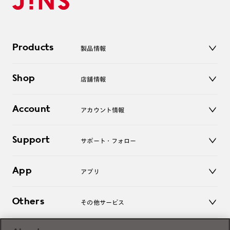
Products
製品情報
メガネ
Shop
店舗情報
サングラス
レンズ
店舗
コンタクトレンズ
Account
アカウント情報
オンラインショップ
老眼鏡
キッズ
マイページ／ログイン
Support
アクセサリー
サポート・フォロー
ログアウト
LINE公式アカウント
お知らせ
App
アプリ
よくあるご質問
ご利用ガイド
JINSアプリ
お問い合わせ
Others
その他サービス
3D WEB試着