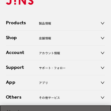
Products
製品情報
メガネ
Shop
店舗情報
サングラス
レンズ
店舗
コンタクトレンズ
Account
アカウント情報
オンラインショップ
老眼鏡
キッズ
マイページ／ログイン
Support
アクセサリー
サポート・フォロー
ログアウト
LINE公式アカウント
お知らせ
App
アプリ
よくあるご質問
ご利用ガイド
JINSアプリ
お問い合わせ
Others
その他サービス
3D WEB試着