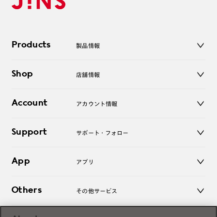
Products
製品情報
メガネ
Shop
店舗情報
サングラス
レンズ
店舗
コンタクトレンズ
Account
アカウント情報
オンラインショップ
老眼鏡
キッズ
マイページ／ログイン
Support
アクセサリー
サポート・フォロー
ログアウト
LINE公式アカウント
お知らせ
App
アプリ
よくあるご質問
ご利用ガイド
JINSアプリ
お問い合わせ
Others
その他サービス
3D WEB試着