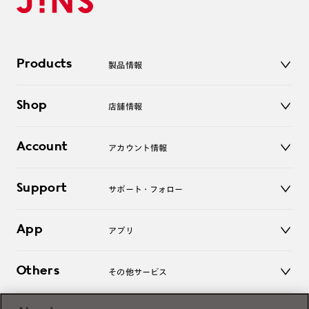
Products
製品情報
メガネ
Shop
店舗情報
サングラス
レンズ
店舗
コンタクトレンズ
Account
アカウント情報
オンラインショップ
老眼鏡
キッズ
マイページ／ログイン
Support
アクセサリー
サポート・フォロー
ログアウト
LINE公式アカウント
お知らせ
App
アプリ
よくあるご質問
ご利用ガイド
JINSアプリ
お問い合わせ
Others
その他サービス
3D WEB試着