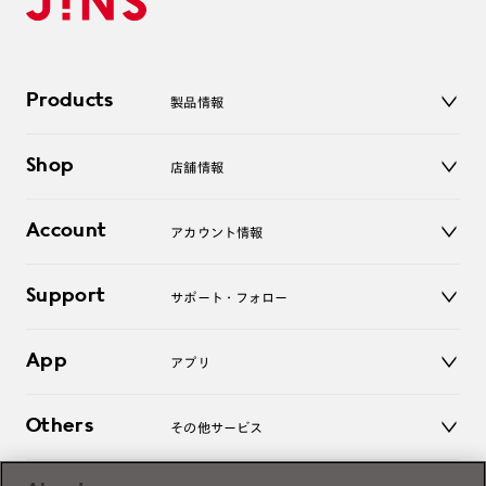
Products
製品情報
メガネ
Shop
店舗情報
サングラス
レンズ
店舗
コンタクトレンズ
Account
アカウント情報
オンラインショップ
老眼鏡
キッズ
マイページ／ログイン
Support
アクセサリー
サポート・フォロー
ログアウト
LINE公式アカウント
お知らせ
App
アプリ
よくあるご質問
ご利用ガイド
JINSアプリ
お問い合わせ
Others
その他サービス
3D WEB試着