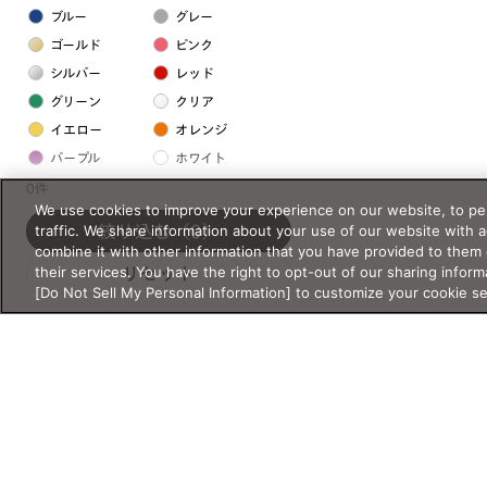
ブルー
グレー
ゴールド
ピンク
シルバー
レッド
グリーン
クリア
イエロー
オレンジ
パープル
ホワイト
0件
We use cookies to improve your experience on our website, to per
フレームの素材
traffic. We share information about your use of our website with 
絞り込む
（0）
combine it with other information that you have provided to them 
プラスチック系
their services. You have the right to opt-out of our sharing inform
リセット
[Do Not Sell My Personal Information] to customize your cookie s
樹脂
アセテート
サスティナブル素材
セルロイド