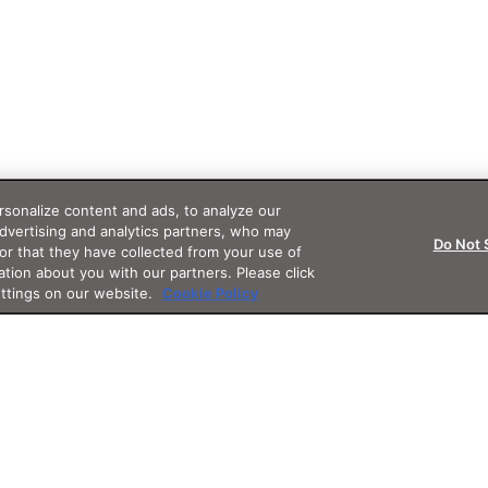
sonalize content and ads, to analyze our
advertising and analytics partners, who may
Do Not 
or that they have collected from your use of
ation about you with our partners. Please click
ettings on our website.
Cookie Policy