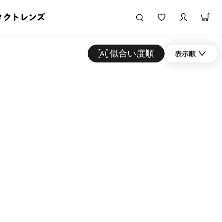
タクトレンズ
似合い度順
表示順