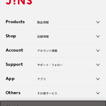
Products
製品情報
メガネ
Shop
店舗情報
サングラス
レンズ
店舗
コンタクトレンズ
Account
アカウント情報
オンラインショップ
老眼鏡
キッズ
マイページ／ログイン
Support
アクセサリー
サポート・フォロー
ログアウト
LINE公式アカウント
お知らせ
App
アプリ
よくあるご質問
ご利用ガイド
JINSアプリ
お問い合わせ
Others
その他サービス
3D WEB試着