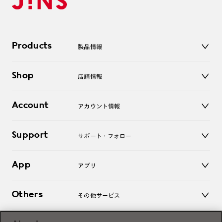
Products
製品情報
メガネ
Shop
店舗情報
サングラス
レンズ
店舗
コンタクトレンズ
Account
アカウント情報
オンラインショップ
老眼鏡
キッズ
マイページ／ログイン
Support
アクセサリー
サポート・フォロー
ログアウト
LINE公式アカウント
お知らせ
App
アプリ
よくあるご質問
ご利用ガイド
JINSアプリ
お問い合わせ
Others
その他サービス
3D WEB試着