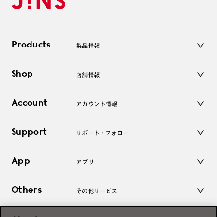
Products
製品情報
メガネ
Shop
店舗情報
サングラス
レンズ
店舗
コンタクトレンズ
Account
アカウント情報
オンラインショップ
老眼鏡
キッズ
マイページ／ログイン
Support
アクセサリー
サポート・フォロー
ログアウト
LINE公式アカウント
お知らせ
App
アプリ
よくあるご質問
ご利用ガイド
JINSアプリ
お問い合わせ
Others
その他サービス
3D WEB試着