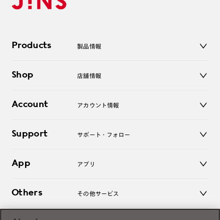
Products
製品情報
メガネ
Shop
店舗情報
サングラス
レンズ
店舗
コンタクトレンズ
Account
アカウント情報
オンラインショップ
老眼鏡
キッズ
マイページ／ログイン
Support
アクセサリー
サポート・フォロー
ログアウト
LINE公式アカウント
お知らせ
App
アプリ
よくあるご質問
ご利用ガイド
JINSアプリ
お問い合わせ
Others
その他サービス
3D WEB試着