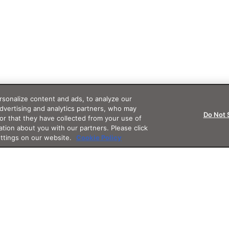
sonalize content and ads, to analyze our
advertising and analytics partners, who may
Do Not 
or that they have collected from your use of
ation about you with our partners. Please click
ettings on our website.
Cookie Policy