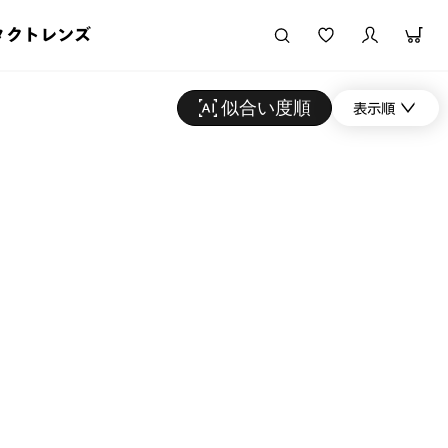
タクトレンズ
似合い度順
表示順