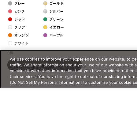
グレー
ゴールド
ピンク
シルバー
レッド
グリーン
クリア
イエロー
オレンジ
パープル
ホワイト
0件
We use cookies to improve your experience on our website, to per
フレームの素材
traffic. We share information about your use of our website with 
絞り込む
（0）
プラスチック系
combine it with other information that you have provided to them 
their services. You have the right to opt-out of our sharing inform
リセット
樹脂
[Do Not Sell My Personal Information] to customize your cookie s
アセテート
サスティナブル素材
セルロイド