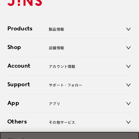
Products
製品情報
メガネ
Shop
店舗情報
サングラス
レンズ
店舗
コンタクトレンズ
Account
アカウント情報
オンラインショップ
老眼鏡
キッズ
マイページ／ログイン
Support
アクセサリー
サポート・フォロー
ログアウト
LINE公式アカウント
お知らせ
App
アプリ
よくあるご質問
ご利用ガイド
JINSアプリ
お問い合わせ
Others
その他サービス
3D WEB試着