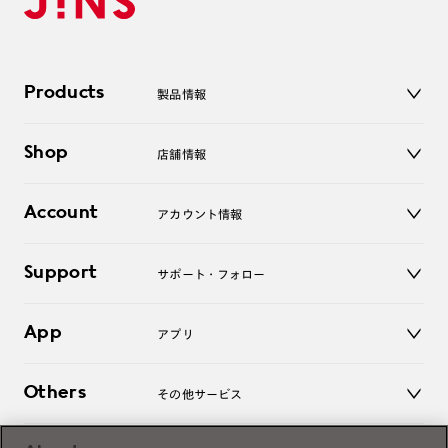
Products
製品情報
メガネ
Shop
店舗情報
サングラス
レンズ
店舗
コンタクトレンズ
Account
アカウント情報
オンラインショップ
老眼鏡
キッズ
マイページ／ログイン
Support
アクセサリー
サポート・フォロー
ログアウト
LINE公式アカウント
お知らせ
App
アプリ
よくあるご質問
ご利用ガイド
JINSアプリ
お問い合わせ
Others
その他サービス
3D WEB試着