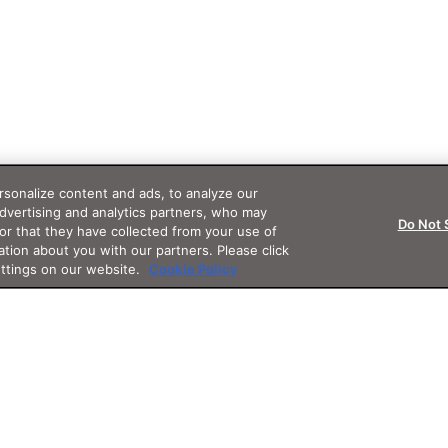
sonalize content and ads, to analyze our
advertising and analytics partners, who may
Do Not 
or that they have collected from your use of
ation about you with our partners. Please click
ettings on our website.
Cookie Policy