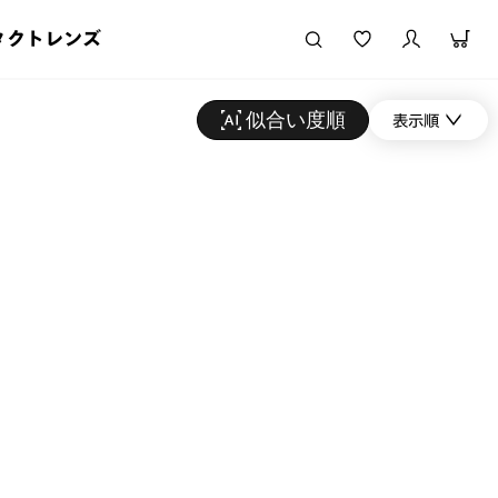
タクトレンズ
似合い度順
表示順