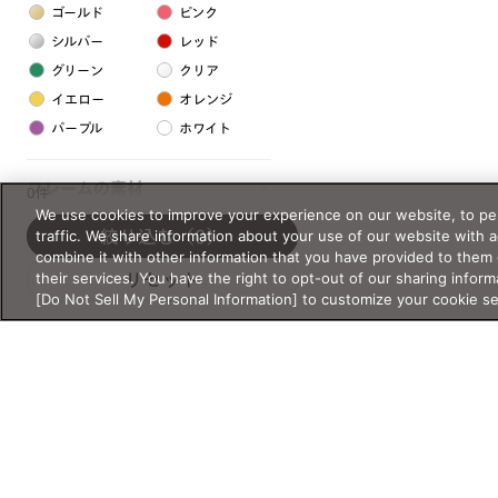
ゴールド
ピンク
シルバー
レッド
グリーン
クリア
イエロー
オレンジ
パープル
ホワイト
フレームの素材
0件
We use cookies to improve your experience on our website, to per
プラスチック系
traffic. We share information about your use of our website with 
絞り込む
（0）
combine it with other information that you have provided to them 
樹脂
their services. You have the right to opt-out of our sharing inform
リセット
[Do Not Sell My Personal Information] to customize your cookie s
アセテート
サスティナブル素材
セルロイド
金属系