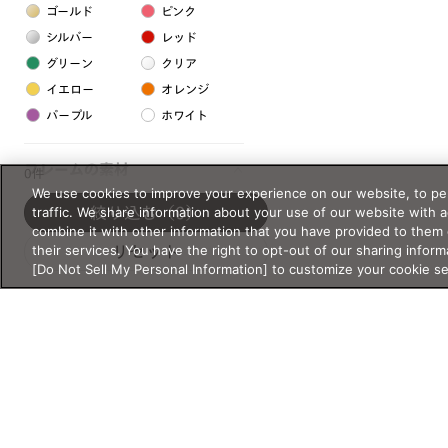
ゴールド
ピンク
シルバー
レッド
グリーン
クリア
イエロー
オレンジ
パープル
ホワイト
フレームの素材
0件
We use cookies to improve your experience on our website, to per
プラスチック系
traffic. We share information about your use of our website with 
絞り込む
（0）
combine it with other information that you have provided to them 
樹脂
their services. You have the right to opt-out of our sharing inform
リセット
[Do Not Sell My Personal Information] to customize your cookie s
アセテート
サスティナブル素材
セルロイド
金属系