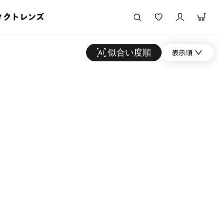
タクトレンズ
似合い度順
表示順