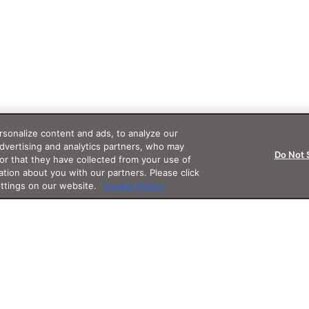
sonalize content and ads, to analyze our
advertising and analytics partners, who may
Do Not 
or that they have collected from your use of
ation about you with our partners. Please click
ettings on our website.
Cookie Policy