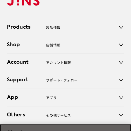
Products
製品情報
メガネ
Shop
店舗情報
サングラス
レンズ
店舗
コンタクトレンズ
Account
アカウント情報
オンラインショップ
老眼鏡
キッズ
マイページ／ログイン
Support
アクセサリー
サポート・フォロー
ログアウト
LINE公式アカウント
お知らせ
App
アプリ
よくあるご質問
ご利用ガイド
JINSアプリ
お問い合わせ
Others
その他サービス
3D WEB試着