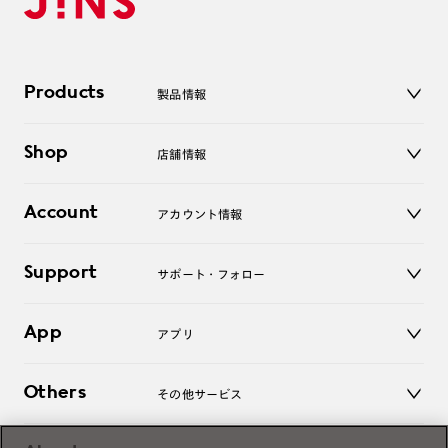
Products
製品情報
メガネ
Shop
店舗情報
サングラス
レンズ
店舗
コンタクトレンズ
Account
アカウント情報
オンラインショップ
老眼鏡
キッズ
マイページ／ログイン
Support
アクセサリー
サポート・フォロー
ログアウト
LINE公式アカウント
お知らせ
App
アプリ
よくあるご質問
ご利用ガイド
JINSアプリ
お問い合わせ
Others
その他サービス
3D WEB試着