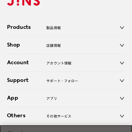
Products
製品情報
メガネ
Shop
店舗情報
サングラス
レンズ
店舗
コンタクトレンズ
Account
アカウント情報
オンラインショップ
老眼鏡
キッズ
マイページ／ログイン
Support
アクセサリー
サポート・フォロー
ログアウト
LINE公式アカウント
お知らせ
App
アプリ
よくあるご質問
ご利用ガイド
JINSアプリ
お問い合わせ
Others
その他サービス
3D WEB試着