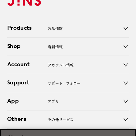
Products
製品情報
メガネ
Shop
店舗情報
サングラス
レンズ
店舗
コンタクトレンズ
Account
アカウント情報
オンラインショップ
老眼鏡
キッズ
マイページ／ログイン
Support
アクセサリー
サポート・フォロー
ログアウト
LINE公式アカウント
お知らせ
App
アプリ
よくあるご質問
ご利用ガイド
JINSアプリ
お問い合わせ
Others
その他サービス
3D WEB試着