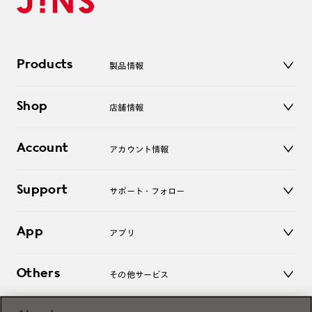
Products
製品情報
メガネ
Shop
店舗情報
サングラス
レンズ
店舗
コンタクトレンズ
Account
アカウント情報
オンラインショップ
老眼鏡
キッズ
マイページ／ログイン
Support
アクセサリー
サポート・フォロー
ログアウト
LINE公式アカウント
お知らせ
App
アプリ
よくあるご質問
ご利用ガイド
JINSアプリ
お問い合わせ
Others
その他サービス
3D WEB試着