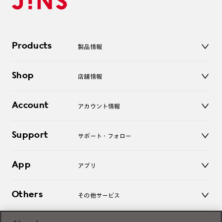
Products
製品情報
メガネ
Shop
店舗情報
サングラス
レンズ
店舗
コンタクトレンズ
Account
アカウント情報
オンラインショップ
老眼鏡
キッズ
マイページ／ログイン
Support
アクセサリー
サポート・フォロー
ログアウト
LINE公式アカウント
お知らせ
App
アプリ
よくあるご質問
ご利用ガイド
JINSアプリ
お問い合わせ
Others
その他サービス
3D WEB試着