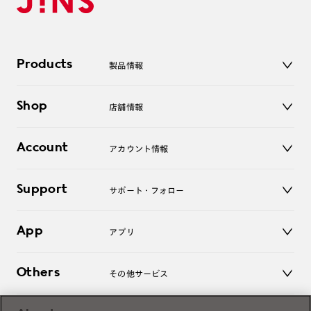
Products
製品情報
メガネ
Shop
店舗情報
サングラス
レンズ
店舗
コンタクトレンズ
Account
アカウント情報
オンラインショップ
老眼鏡
キッズ
マイページ／ログイン
Support
アクセサリー
サポート・フォロー
ログアウト
LINE公式アカウント
お知らせ
App
アプリ
よくあるご質問
ご利用ガイド
JINSアプリ
お問い合わせ
Others
その他サービス
3D WEB試着