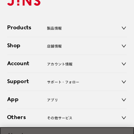
Products
製品情報
メガネ
Shop
店舗情報
サングラス
レンズ
店舗
コンタクトレンズ
Account
アカウント情報
オンラインショップ
老眼鏡
キッズ
マイページ／ログイン
Support
アクセサリー
サポート・フォロー
ログアウト
LINE公式アカウント
お知らせ
App
アプリ
よくあるご質問
ご利用ガイド
JINSアプリ
お問い合わせ
Others
その他サービス
3D WEB試着