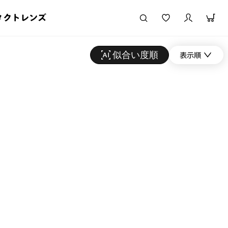
タクトレンズ
似合い度順
表示順