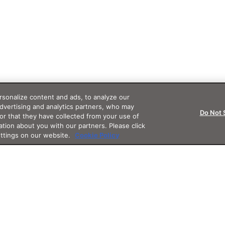
sonalize content and ads, to analyze our
advertising and analytics partners, who may
Do Not 
or that they have collected from your use of
ation about you with our partners. Please click
ettings on our website.
Cookie Policy